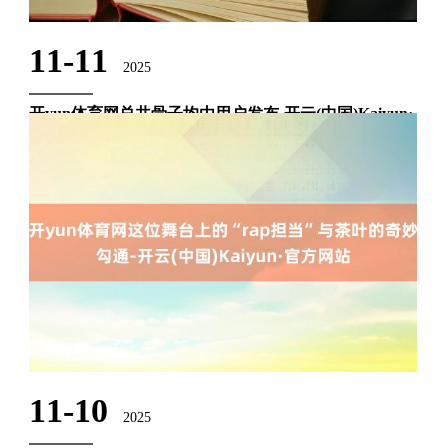
11-11
2025
开yun体育网总共骨子均由用户发布-开云(中国)Kaiyun·
官方网站
图片开yun体育网开yun体育网 本站仅提供存储处事，总共骨子
均由用户发布，如发现存害或侵权骨子，请点击举报。......
11-10
2025