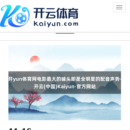
Toggl
naviga
电影