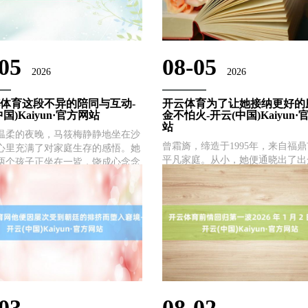
05
08-05
2026
2026
体育这段不异的陪同与互动-
开云体育为了让她接纳更好的
国)Kaiyun·官方网站
金不怕火-开云(中国)Kaiyun·
站
温柔的夜晚，马筱梅静静地坐在沙
曾霜旖，缔造于1995年，来自福
心里充满了对家庭生存的感悟。她
平凡家庭。从小，她便通晓出了出
两个孩子正坐在一皆，饶成心念念
智颖悟。为了让她接纳更好的磨真
着各自的趣事。小菻菻时而传来高
火，父母倾尽总计，卖掉了家里的
声，像是溪水流淌，打动东说念主
在城里为她购置了新的住所。 她
小玥儿则浅笑着，偶尔插入几句，
之路顺风顺水，永远位居班级前线
却坚定。 这时，......
学、初中到高中，皆以成......
03
08-02