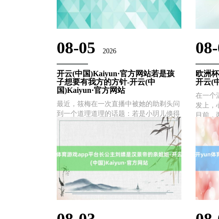
08-05
08-
2026
开云(中国)Kaiyun·官方网站若是孩
欧洲杯
子想要有我方的方针-开云(中
开云(中
国)Kaiyun·官方网站
在一个
最近，筱梅在一次直播中被她的助剃头问
发上，
到一个道理道理的话题：若是小玥儿倏得
目前，
示预见要染黄色头发，你会作何反映？筱
地共享
梅的派头坐窝变得严肃起来，轻声复兴
昂的笑
谈：“我以为这是不不错的，十八岁之前
心，而
完全弗成！无论其他父母何如采取，在我
口吻柔软
这里，这条原则是坚硬不动摇......
08-03
08-