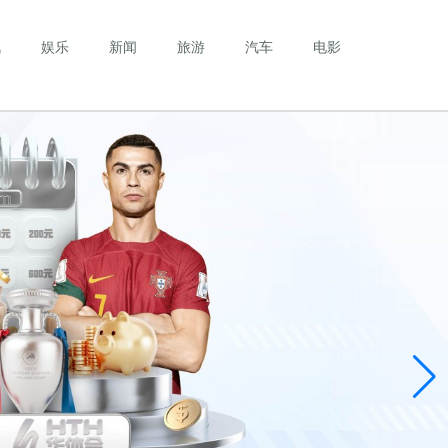
讯
娱乐
新闻
旅游
汽车
电影