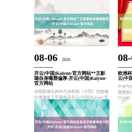
08-06
08-
2026
开云(中国)Kaiyun·官方网站**王影
欧洲杯
璐自身嘴唇偏厚-开云(中国)Kaiyun·
云(中国
官方网站
中央气
央视新推出的年代乡村剧《小芳》也曾播
预警欧洲
出便激发了平素热议开云(中国)Kaiyun·官
日20
方网站，首播便荣登世界收视榜首。这部
部和东
剧汇注了林永健、范明、吴彦姝等一众实
北西部
力派资深演员，取景于贵州的端淑山水之
东北部
间，画面簇新调整，本应是一部备受期待
中北部、广
的佳作。 联系......