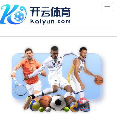
Toggl
naviga
电影