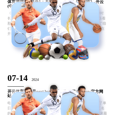
体育游戏app平台1：不雅感如何看完《捏娃娃》-开云
(中国)Kaiyun·官方网站
《捏娃娃》点映我是还是看收场。 早上10点05分，133分钟时
长。 看完之后，难掩慷慨，久久不行坦然，脑海中延续震荡着
那句，“你以为是咱们操控了你的东说念主生吗？你也操控了咱
们的东说念主生”。 目下回念念起来，依然是画面感十足。 在
开聊这部......
07-14
2024
开云体育真的是next level了-开云(中国)Kaiyun·官方网
站
电影《听说》自7月10日提档上映以来开云体育，接连拿下了单
日票房逆势增长、2024年国产冒险片不雅影东谈主次榜第二名
的好获利。 从口碑上来看，各个平台齐将其盖印为“近10年来最