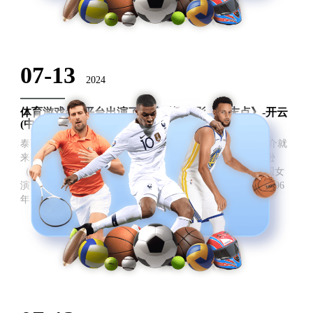
07-13
2024
体育游戏app平台出演了惊悚爱情电影《赛末点》-开云
(中国)Kaiyun·官方网站
泰西电影里最弗成枯竭的即是超等强者电影 那今天电影推介就
来盘货一下献艺过超等强者的女星上演时分1 斯嘉丽.约翰逊
（黑寡妇）1984年11月22日降生于好意思国纽约，好意思国女
演员、歌手。1994年，出演了电影处女作《荡子保镖》。1996
年......