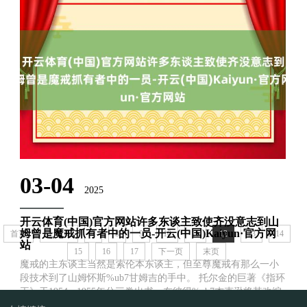
这简略是迄今为止最“水”的一届奥斯卡了。尽管近些年来鲜少
有东谈主会拒绝接纳奥斯卡屎屁直流的实际，却莫得东谈主会
预思到它低空俯冲的幅度如斯之大。 早在最有重量的四个大
奖：最好影片，最好导演，最好女主，最好男主出炉前，其他
偏工夫类奖项连续尘埃落......
03-04
2025
开云体育(中国)官方网站许多东谈主致使齐没意志到山
姆曾是魔戒抓有者中的一员-开云(中国)Kaiyun·官方网
首页
上一页
7
8
9
10
11
12
13
14
站
15
16
17
下一页
末页
魔戒的主东谈主当然是索伦本东谈主，但至尊魔戒有那么一小
段技术到了山姆怀斯%ub7甘姆吉的手中。 托尔金的巨著《指环
王》于1954 - 1955年分三卷出书，在彼得%ub7杰克逊将其改编
成电影后，它在人人界限内广受接待。 《指环王》系列电影