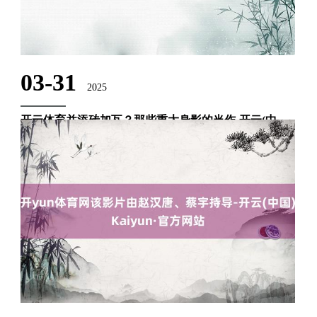
03-31
2025
开云体育并添砖加瓦？那些重大身影的当作-开云(中
国)Kaiyun·官方网站
「在翰墨中证说念。——唐泪」总有东说念主心爱说，四大天
王是“包装”而得。笔者已意外思意思反驳。因为，四大天王之
间或有凹凸，但他们已是系数华语文娱圈的不灭听说。是以，
不如换个角度来想考一下，为何各界行业“巨兽”，会喜爱天王
们，进而乐意开云体育......