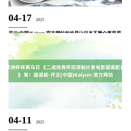
04-17
2025
开云(中国)Kaiyun·官方网站标的是让日本不雅众更容易
运动和经受-开云(中国)Kaiyun·官方网站
电影片名的翻译是一门大知识，咱们常见的是海外电影，引进
中国后的片名翻译，那么咱们念念没念念过中国电影翻译成番
邦片名是若何样一种光景呢，底下给一又友们带来几个反向输
出的震憾吧！ 第一部：广州“虾仁”事件 小编此时此刻唯有一个
字状貌：绝！ 图片......
04-11
2025