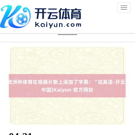
Toggl
naviga
电影