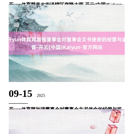
开yun体育网泉水街谈辖区突降大雨-开云(中国)Kaiyun·
官方网站
近日，泉水街谈辖区突降大雨，短时期内多处路面出现积水，
对住户出行停战路通行形成影响。街谈和各社区赶快步履，第
一时期运行防汛济急预案，组织使命主谈主员奔赴积水严重路
段开展防汛排险使命。 使命主谈主员冒着雨穿梭在寻常巷陌，
有的拉起警示线领导过往......
09-15
2025
开yun体育网加强董事会对董事会文书使命的经管与监
督-开云(中国)Kaiyun·官方网站
中访网数据 招商局蛇口工业区控股股份有限公司(以下简称“招
商蛇口”)于近期召开的第四届董事会2025年第六次临时会议