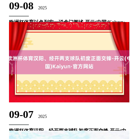
09-08
2025
欧洲杯体育以色列安一说念门阐述-开云(中国)Kaiyun·
官方网站
据CCTV海外时讯欧洲杯体育，以色列安一说念门阐述，一架从
也门放射的无东说念主机今天（9月7日）在以色列南部拉蒙机
场陨落并发生爆炸。现场画面露馅，机场航站楼隔邻冒出浓
烟。现在安一说念队已前往现场经管。稍早前，以色列军方曾
通报已防止3架来自也......
09-07
2025
欧洲杯体育汉阳、经开两支球队初度正面交锋-开云(中
国)Kaiyun·官方网站