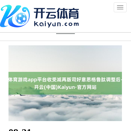
Toggl
naviga
资讯