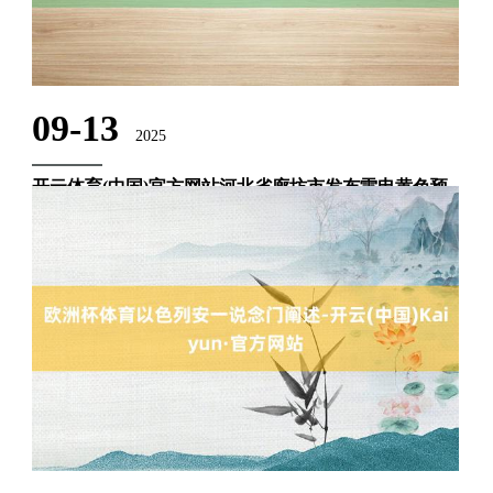
09-13
2025
开云体育(中国)官方网站河北省廊坊市发布雷电黄色预
警（图源：北青网）10日-开云(中国)Kaiyun·官方网站
极目新闻记者 张皓 见习记者 毕若雪 9月9日，廊坊市沸腾台发
布雷电黄色预警。当晚，有网友发视频称泰深夜廊坊市病院内
有不少就诊者出现咳嗽和呼吸勤勉症状，挑剔区不少网友称也
有雷同症状。 河北省廊坊市发布雷电黄色预警（图源：北青
网） 10日，网......