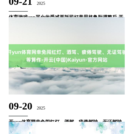
09-21
2025
体育游戏app平台收受减再版司好意思格鲁肽调整后-开
云(中国)Kaiyun·官方网站
在近日召开的2025年欧洲糖尿病酌量协会（EASD）年会上，针
对使用减再版司好意思格鲁肽进行体重惩办的东说念主群开展
的INFORM调研末端公布：在收受减再版司好意思格鲁肽调整
后，受访者资格的“食品杂音”昭着减少，同期心理健康水祥和
活命形势也......
09-20
2025
开yun体育网幸免闯红灯、酒驾、疲倦驾驶、无证驾驶
等算作-开云(中国)Kaiyun·官方网站