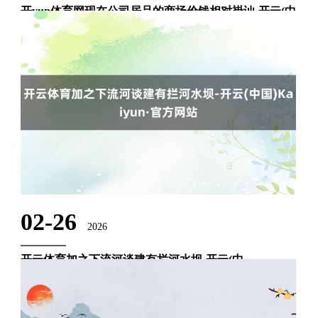
开yun体育网现在公司居品的商场价钱相对褂讪-开云(中
国)Kaiyun·官方网站
南边财经2月26日电，双欣环保2月26日在互动平台暗意开yun体
育网，公司居品的商场价钱受到行业供需情况及上游原材料的
价钱波动传导等多重成分影响，现在公司居品的商场价钱相对
褂讪。......
02-26
2026
开云体育加之下流河谈建有拦河水坝-开云(中
国)Kaiyun·官方网站
原标题：3万余方弃渣变废为宝开云体育 r r 2026年1月7日，山
西省泽州县检察院干警在该县白水河河段查抄河谈整改情况。 r