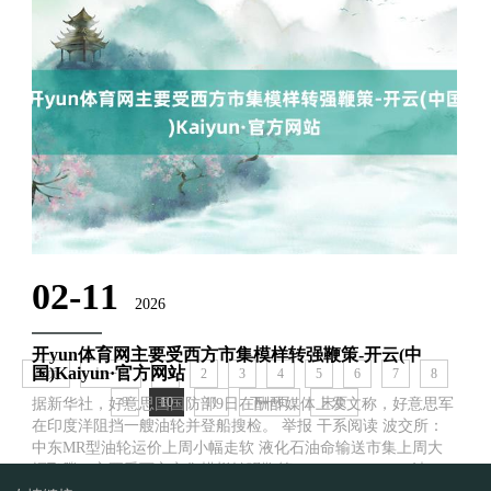
高血压，被称为“隐形杀手”，也曾成为内行范围内开阔存在的
健康问题。 它频频糟蹋易被察觉，因为很多高血压患者在初期
并不会出现赫然的症状，经常直到高血压激励严重的并发症
时，才会短暂意志到问题的严重性。 事实上，高血压患者一朝
出现一些特定的症状，......
02-11
2026
开yun体育网主要受西方市集模样转强鞭策-开云(中
国)Kaiyun·官方网站
首页
上一页
1
2
3
4
5
6
7
8
9
10
11
下一页
末页
据新华社，好意思国国防部9日在酬酢媒体上发文称，好意思军
在印度洋阻挡一艘油轮并登船搜检。 举报 干系阅读 波交所：
中东MR型油轮运价上周小幅走软 液化石油命输送市集上周大
幅飞腾，主要受西方市集模样转强鞭策。 17 02-02 18:09 波......