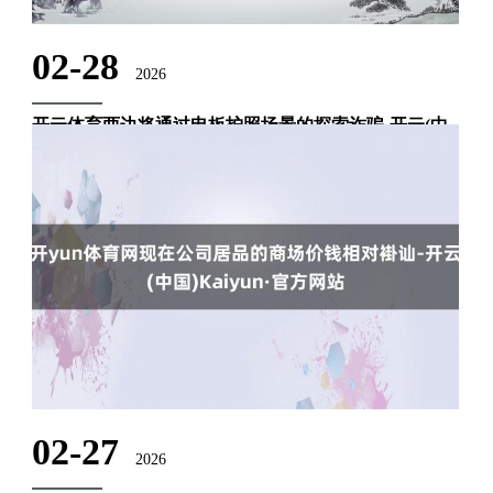
02-28
2026
开云体育两边将通过电板护照场景的探索诈骗-开云(中
国)Kaiyun·官方网站
上证报中国证券网讯（记者俞立严）2月27日，宁德时期先容，
良马集团与宁德时期日前在北京签署相助心情备忘录，两边将
围绕电板护照跨境数据试点及供应链碳踪迹协同降碳张开深度
相助。这次签约，或然德国总理默茨携德国企业家代表团访
华，旨在鼓吹能源电板数......
02-27
2026