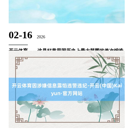
02-16
2026
开云体育 这是好意思国历史上最大范围的单次编造
监管举措-开云(中国)Kaiyun·官方网站
新华社北京2月14日电 好意思国加利福尼亚州州长纽森13日在
德国过问慕尼黑安全会议时，痛批本国特朗普政府的环保战
略，称后者试图“让好意思国倒送还19世纪”，同期敕令众人保
抓耐性，因为“三年后他就会下台”。 这名民主党籍州长在抖擞
战略筹议门径......