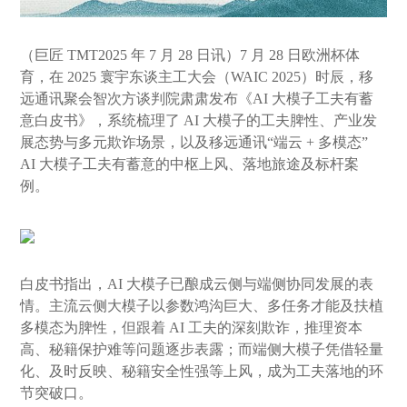
（巨匠 TMT2025 年 7 月 28 日讯）7 月 28 日欧洲杯体
育，在 2025 寰宇东谈主工大会（WAIC 2025）时辰，移
远通讯聚会智次方谈判院肃肃发布《AI 大模子工夫有蓄
意白皮书》，系统梳理了 AI 大模子的工夫脾性、产业发
展态势与多元欺诈场景，以及移远通讯“端云 + 多模态”
AI 大模子工夫有蓄意的中枢上风、落地旅途及标杆案
例。
白皮书指出，AI 大模子已酿成云侧与端侧协同发展的表
情。主流云侧大模子以参数鸿沟巨大、多任务才能及扶植
多模态为脾性，但跟着 AI 工夫的深刻欺诈，推理资本
高、秘籍保护难等问题逐步表露；而端侧大模子凭借轻量
化、及时反映、秘籍安全性强等上风，成为工夫落地的环
节突破口。