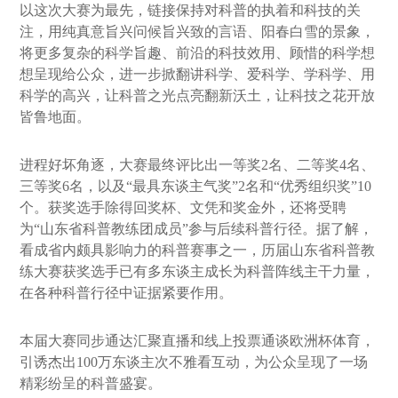
以这次大赛为最先，链接保持对科普的执着和科技的关
注，用纯真意旨兴问候旨兴致的言语、阳春白雪的景象，
将更多复杂的科学旨趣、前沿的科技效用、顾惜的科学想
想呈现给公众，进一步掀翻讲科学、爱科学、学科学、用
科学的高兴，让科普之光点亮翻新沃土，让科技之花开放
皆鲁地面。
进程好坏角逐，大赛最终评比出一等奖2名、二等奖4名、
三等奖6名，以及“最具东谈主气奖”2名和“优秀组织奖”10
个。获奖选手除得回奖杯、文凭和奖金外，还将受聘
为“山东省科普教练团成员”参与后续科普行径。据了解，
看成省内颇具影响力的科普赛事之一，历届山东省科普教
练大赛获奖选手已有多东谈主成长为科普阵线主干力量，
在各种科普行径中证据紧要作用。
本届大赛同步通达汇聚直播和线上投票通谈欧洲杯体育，
引诱杰出100万东谈主次不雅看互动，为公众呈现了一场
精彩纷呈的科普盛宴。