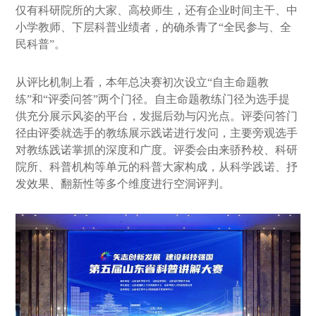
仅有科研院所的大家、高校师生，还有企业时间主干、中
小学教师、下层科普业绩者，的确杀青了“全民参与、全
民科普”。
从评比机制上看，本年总决赛初次设立“自主命题教
练”和“评委问答”两个门径。自主命题教练门径为选手提
供充分展示风姿的平台，发掘后劲与闪光点。评委问答门
径由评委就选手的教练展示践诺进行发问，主要旁观选手
对教练践诺掌抓的深度和广度。评委会由来骄矜校、科研
院所、科普机构等单元的科普大家构成，从科学践诺、抒
发效果、翻新性等多个维度进行空洞评判。