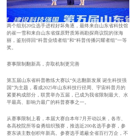
两个组别20位选手进程好坏角逐，最终来自山东省科技馆
的崔一雪和来自山东省煤原野质筹画勘探商议院的张海
丽，鉴别得回“科普业绩者组”和“科普传播闪耀者组”一等
奖。
赛事限制翻新高，弃取机制更完善
第五届山东省科普教练大赛以“矢志翻新发展 诞生科技强
国”为主题，看成2025年山东科技行径周、宇宙科普月的
紧要构成部分，联贯举办五届，已成为我省限制最大、水
平最高、影响力最广的科普赛事之一。
从赛事限制上看，本届大赛自本年7月开动以来，各市、
各高校院所等奋勇组织预赛，推选近200名选手参赛，参
赛东谈主数创积年新高。参赛选手遮蔽全省百行万企，不