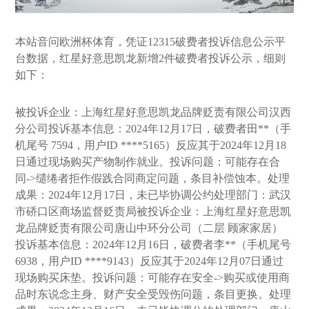
本站音问欧洲杯体育，凭证12315破费者投诉信息公示平
台数据，红星好意思凯龙新增2件破费者投诉公示，细则
如下：
被投诉企业：上海红星好意思凯龙品牌贬责有限公司汉西
分公司投诉基本信息：2024年12月17日，破费者田**（手
机尾号 7594，用户ID ****5165）反应其于2024年12月18
日通过现场购买产物制作就业。投诉问题：可能存在合
同->缱绻者拒作假践合同商定问题，条目补偿蚀本。处理
成果：2024年12月17日，未已毕协调公约处理部门：武汉
市硚口区商场监督贬责局被投诉企业：上海红星好意思凯
龙品牌贬责有限公司唐山中环分公司（二层 顾家家居）
投诉基本信息：2024年12月16日，破费者李**（手机尾号
6938，用户ID ****9143）反应其于2024年12月07日通过
现场购买床垫。投诉问题：可能存在安全->购买或使用商
品时东说念主身、财产安全受毁伤问题，条目更换。处理