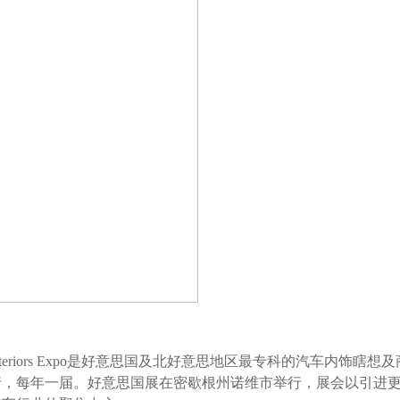
Interiors Expo是好意思国及北好意思地区最专科的汽车内饰瞎想
举行，每年一届。好意思国展在密歇根州诺维市举行，展会以引进