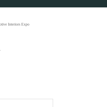
nteriors Expo
心