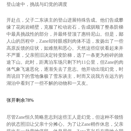
登山途中，挑战与幻觉的调度
开赴点，父子二东谈主的登山进展特殊告成。他们告成攀
缘了花岗岩峭壁，克服了松动岩石，告成驯顺了整条阶梯
中最具挑战性的部分，并最终登顶了惠特尼山。但是，鄙
人山的历程中，Zane却转眼感到肉体不适，发扬出了一些
高原反馈的症状，如难熬和恶心。天然这些症状看起来并
不严重，父亲照旧决定转变阶梯，选了一条更为粉碎的旅
途下山。此时，距离泊车场只剩下约11公里，但Zane的肉
体气象飞速恶化，逐渐失去了意志。他开动出现幻觉，时
而说目下的雪地像极了雪东谈主，时而又说我方在远方的
湖泊中看到了一些不解的动物和一又友。
张开剩余78%
尽管Zane恒久简略意志到这些王人是幻觉，但这种不领悟
的状态照旧让父亲十分摊心。为了让Zane稍作休息，父亲