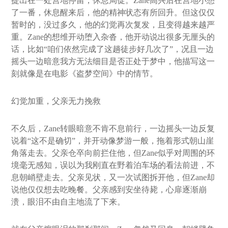
提出在一处营地停留，休息局促。Zane高兴后在营地小憩
了一番，休息醒来后，他的精神状态有所回升。但这仅仅
暂时的，没过多久，他的幻觉再次复发，且变得越来越严
重。Zane的想维开动堕入杂沓，他开动说出很多无厘头的
话，比如“咱们依然完成了这趟徒步好几次了”，况且一边
摇头一边暗意我方无法细目是否正处于梦中，他描写这一
刻就像是在电影《盗梦空间》中的情节。
幻觉加重，父亲无力挽救
不久后，Zane转眼暗意不肯不息前行，一边摇头一边反复
说着“这不是确切”，并开动像梦游一般，拖着形式朝山崖
角落走去。父亲仓卒向前拦住他，但Zane似乎对周围的环
境毫无感知，误以为我刚直在野着泊车场的看法前进，不
息朝峭壁走去。父亲见状，又一次试图拆开他，但Zane却
说他仅仅想去吃晚餐。父亲感到安坐待毙，心扉逐渐崩
溃，眼泪不由自主地流了下来。