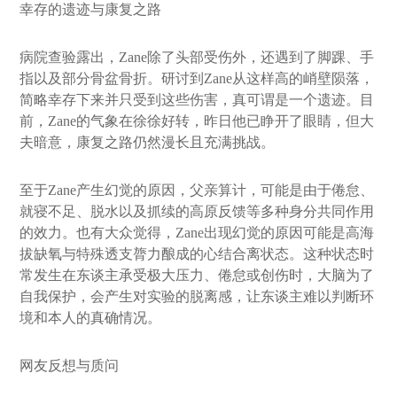
幸存的遗迹与康复之路
病院查验露出，Zane除了头部受伤外，还遇到了脚踝、手
指以及部分骨盆骨折。研讨到Zane从这样高的峭壁陨落，
简略幸存下来并只受到这些伤害，真可谓是一个遗迹。目
前，Zane的气象在徐徐好转，昨日他已睁开了眼睛，但大
夫暗意，康复之路仍然漫长且充满挑战。
至于Zane产生幻觉的原因，父亲算计，可能是由于倦怠、
就寝不足、脱水以及抓续的高原反馈等多种身分共同作用
的效力。也有大众觉得，Zane出现幻觉的原因可能是高海
拔缺氧与特殊透支膂力酿成的心结合离状态。这种状态时
常发生在东谈主承受极大压力、倦怠或创伤时，大脑为了
自我保护，会产生对实验的脱离感，让东谈主难以判断环
境和本人的真确情况。
网友反想与质问