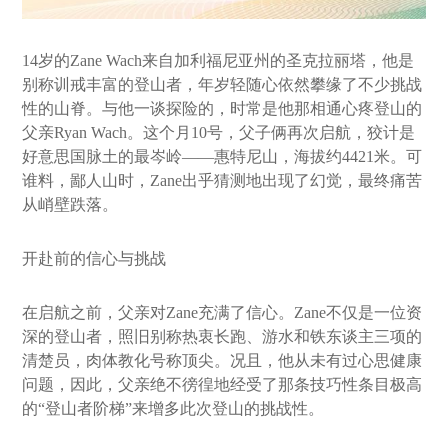
14岁的Zane Wach来自加利福尼亚州的圣克拉丽塔，他是
别称训戒丰富的登山者，年岁轻随心依然攀缘了不少挑战
性的山脊。与他一谈探险的，时常是他那相通心疼登山的
父亲Ryan Wach。这个月10号，父子俩再次启航，狡计是
好意思国脉土的最岑岭——惠特尼山，海拔约4421米。可
谁料，鄙人山时，Zane出乎猜测地出现了幻觉，最终痛苦
从峭壁跌落。
开赴前的信心与挑战
在启航之前，父亲对Zane充满了信心。Zane不仅是一位资
深的登山者，照旧别称热衷长跑、游水和铁东谈主三项的
清楚员，肉体教化号称顶尖。况且，他从未有过心思健康
问题，因此，父亲绝不徬徨地经受了那条技巧性条目极高
的“登山者阶梯”来增多此次登山的挑战性。