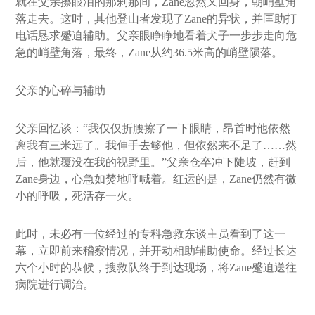
就在父亲擦眼泪的那刹那间，Zane忽然又回身，朝峭壁角
落走去。这时，其他登山者发现了Zane的异状，并匡助打
电话恳求蹙迫辅助。父亲眼睁睁地看着犬子一步步走向危
急的峭壁角落，最终，Zane从约36.5米高的峭壁陨落。
父亲的心碎与辅助
父亲回忆谈：“我仅仅折腰擦了一下眼睛，昂首时他依然
离我有三米远了。我伸手去够他，但依然来不足了……然
后，他就覆没在我的视野里。”父亲仓卒冲下陡坡，赶到
Zane身边，心急如焚地呼喊着。红运的是，Zane仍然有微
小的呼吸，死活存一火。
此时，未必有一位经过的专科急救东谈主员看到了这一
幕，立即前来稽察情况，并开动相助辅助使命。经过长达
六个小时的恭候，搜救队终于到达现场，将Zane蹙迫送往
病院进行调治。