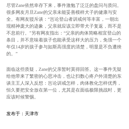
尽管Zane依然幸存下来，事件激勉了泛泛的盘问与质问。
很多网友月旦Zane的父亲未能妥善模样犬子的健康与安
全。有网友驳斥谈：“岂论登山者训戒何等丰富，一朝出
现精神庞大的迹象，父亲就应该立即带犬子复返，而不是
不息前行。”另有网友指出：“父亲的肉体简略相宜登山的
条目，并不意味着孩子也能承受这样大的压力，免强一个
年仅14岁的孩子参与如斯高强度的清楚，明显是不负遭殃
的。”
面临这些质疑，Zane的父亲暂时莫得回答。这一事件无疑
给他带来了繁密的心思冲击，也让扫数心疼户外清楚的东
谈主王人深入反想：岂论训戒怎样，肉体教化怎样优秀，
恒久要把安全放在第一位，尤其是在面临极限挑战时，更
应该时候警惕。
发布于：天津市