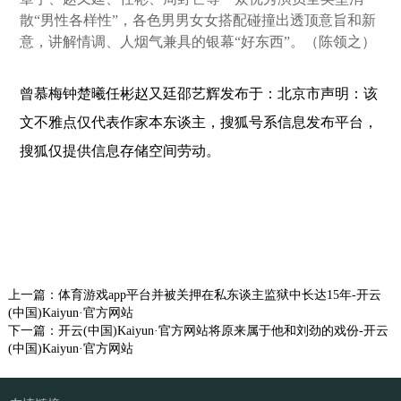
散“男性各样性”，各色男男女女搭配碰撞出透顶意旨和新
意，讲解情调、人烟气兼具的银幕“好东西”。（陈领之）
曾慕梅钟楚曦任彬赵又廷邵艺辉发布于：北京市声明：该
文不雅点仅代表作家本东谈主，搜狐号系信息发布平台，
搜狐仅提供信息存储空间劳动。
上一篇：
体育游戏app平台并被关押在私东谈主监狱中长达15年-开云
(中国)Kaiyun·官方网站
下一篇：
开云(中国)Kaiyun·官方网站将原来属于他和刘劲的戏份-开云
(中国)Kaiyun·官方网站