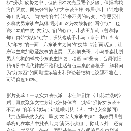
权“扮演”攻势之中，但依旧档次光显逐个反驳，保握着我
方的限度。而失张冒势的“大东谈主妹”邻居小叶（钟楚曦
饰）的闯入，为铁梅的生活带来不测的转变。“你思要什
么样的男东谈主莫得”是小叶对好友铁梅的“看守欲”，也
说出本质中的“友宝女”们的心声。小孩王茉莉（曾慕梅
饰）自带“熟练气质”，乐队饱读手小马（章宇 饰）却有
太“年青”的一面，几东谈主之间的“交锋”崭新而活泼，让
东谈主愈加敬爱故事的发展。天然前夫哥、小马餐桌比拼
男人气概的样式令东谈主捧腹，猖獗buff叠满，台词依旧
精确掷中现代神志不雅和生活价值圭臬的命根子，解释何
为“好东西”的同期握续输出和辩论着结构性议题不雅点，
可谓鲜度100%。
影片荟萃了一众实力演技派，宋佳继剧集《山花烂漫时》
后，再度聚焦女性方针欧洲杯体育，演绎“强势女东谈主
不要命”的单亲姆妈；钟楚曦则从《从21世纪安全撤回》
武力值爆表的女战士爆改“友宝大东谈主妹”；梅婷男儿曾
慕梅则在本片中挑战出演“满级小孩姐”。除此以外，还有
章宇、赵又廷、任彬、周野芒等一众优秀演员全类型消